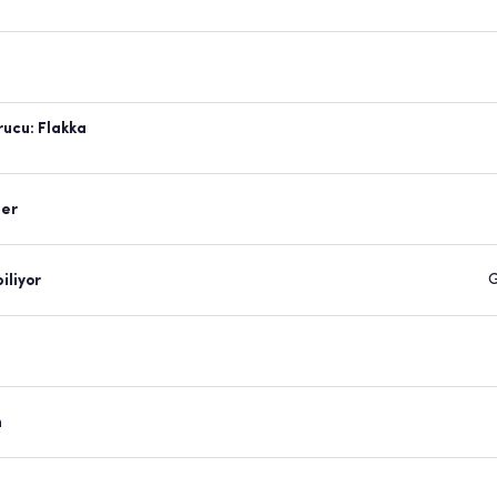
rucu: Flakka
ler
iliyor
n