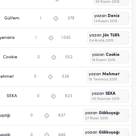
25 Kasım 2016
yazan
Deniz
Gülfem
1
379
14 Kasım 2016
yazan
Jön TüRk
yenaira
1
1.045
04 Aralık 2015
yazan
Cookie
Cookie
0
552
18 Kasım 2015
yazan
Mehmet
ehmet
0
536
19 Temmuz 2015
yazan
SEKA
SEKA
0
823
29 Haziran 2015
yazan
Gökkuşağı
uşağı
0
837
27 Nisan 2015
yazan
Gökkuşağı
uşağı
0
446