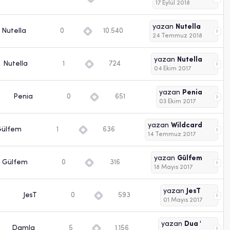
17 Eylül 2018
yazan
Nutella
Nutella
0
10.540
24 Temmuz 2018
yazan
Nutella
Nutella
1
724
04 Ekim 2017
yazan
Penia
Penia
0
651
03 Ekim 2017
yazan
Wildcard
Gülfem
1
636
14 Temmuz 2017
yazan
Gülfem
Gülfem
0
316
18 Mayıs 2017
yazan
JesT
JesT
0
593
01 Mayıs 2017
yazan
Dua '
Damla
5
1.156