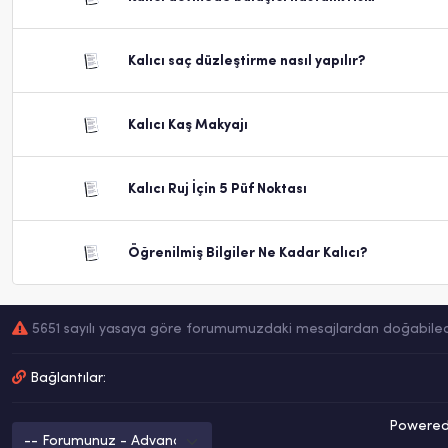
Kalıcı saç düzleştirme nasıl yapılır?
Kalıcı Kaş Makyajı
Kalıcı Ruj İçin 5 Püf Noktası
Öğrenilmiş Bilgiler Ne Kadar Kalıcı?
5651 sayılı yasaya göre forumumuzdaki mesajlardan doğabilecek 
Bağlantılar:
Powered 