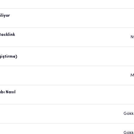
iliyor
Backlink
N
ğiştirme)
M
ıbı Nasıl
Gökk
Gökk