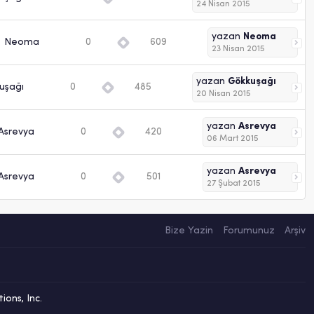
24 Nisan 2015
yazan
Neoma
Neoma
0
609
23 Nisan 2015
yazan
Gökkuşağı
uşağı
0
485
20 Nisan 2015
yazan
Asrevya
Asrevya
0
420
06 Mart 2015
yazan
Asrevya
Asrevya
0
501
27 Şubat 2015
Bize Yazin
Forumunuz
Arşiv
ons, Inc.