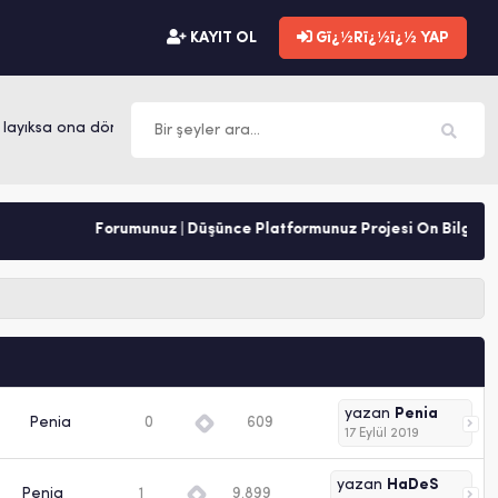
KAYIT OL
Gï¿½Rï¿½ï¿½ YAP
ayıksa ona dönüşür. -Mevlana
Forumunuz | Düşünce Platformunuz Projesi Ön Bilgilendir
yazan
Penia
Penia
0
609
17 Eylül 2019
yazan
HaDeS
Penia
1
9.899