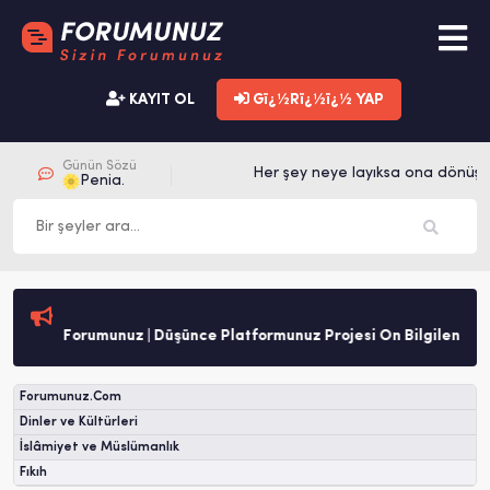
KAYIT OL
Gï¿½Rï¿½ï¿½ YAP
Günün Sözü
Her şey neye layıksa ona dönüşü
Penia.
Forumunuz | Düşünce Platformunuz Projesi Ön Bilgilendirm
Forumunuz.Com
Dinler ve Kültürleri
İslâmiyet ve Müslümanlık
Fıkıh