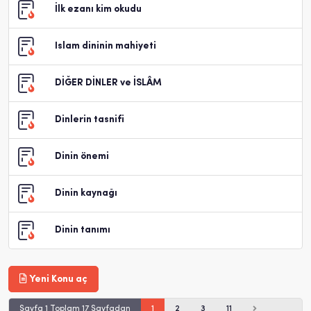
İlk ezanı kim okudu
Islam dininin mahiyeti
DİĞER DİNLER ve İSLÂM
Dinlerin tasnifi
Dinin önemi
Dinin kaynağı
Dinin tanımı
Yeni Konu aç
Sayfa 1 Toplam 17 Sayfadan
1
2
3
11